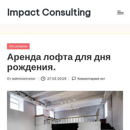
Impact Consulting
Перейти
к
Статьи
содержимому
в
области
лучших
Опубликовано
Без рубрики
практик
в
Аренда лофта для дня
проведения
мероприятий
рождения.
От
administrator
27.03.2025
Комментариев нет
Запись
от