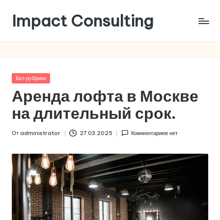
Impact Consulting
Перейти
к
Статьи
содержимому
в
области
лучших
Опубликовано
Без рубрики
практик
в
Аренда лофта в Москве
проведения
мероприятий
на длительный срок.
От
administrator
27.03.2025
Комментариев нет
Запись
от