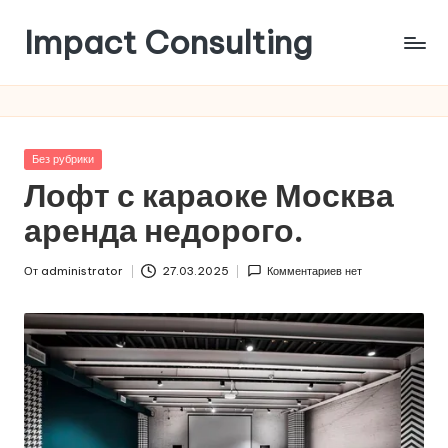
Impact Consulting
Перейти
к
Статьи
содержимому
в
области
лучших
Опубликовано
Без рубрики
практик
в
Лофт с караоке Москва
проведения
мероприятий
аренда недорого.
От
administrator
27.03.2025
Комментариев нет
Запись
от