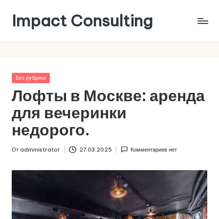
Impact Consulting
Перейти
к
Статьи
содержимому
в
области
лучших
Опубликовано
Без рубрики
практик
в
Лофты в Москве: аренда
проведения
мероприятий
для вечеринки
недорого.
От
administrator
27.03.2025
Комментариев нет
Запись
от