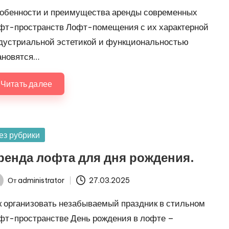
обенности и преимущества аренды современных
фт-пространств Лофт-помещения с их характерной
дустриальной эстетикой и функциональностью
ановятся…
Читать далее
убликовано
ез рубрики
ренда лофта для дня рождения.
От
administrator
27.03.2025
ись
к организовать незабываемый праздник в стильном
фт-пространстве День рождения в лофте –