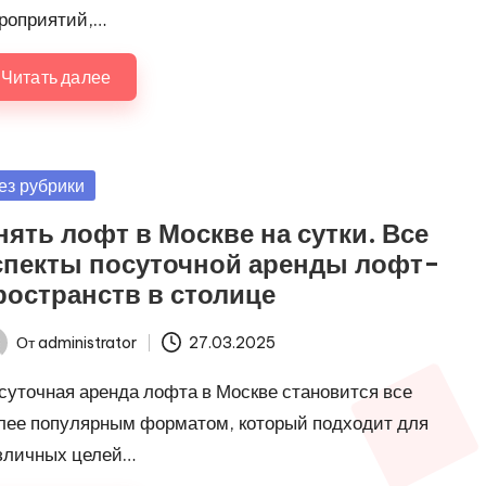
роприятий,…
Читать далее
убликовано
ез рубрики
нять лофт в Москве на сутки. Все
спекты посуточной аренды лофт-
ространств в столице
От
administrator
27.03.2025
ись
суточная аренда лофта в Москве становится все
лее популярным форматом, который подходит для
зличных целей…