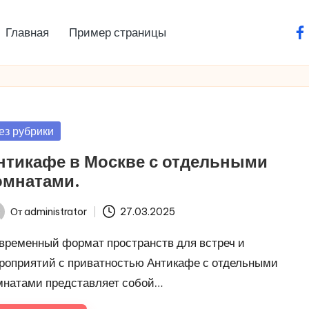
Главная
Пример страницы
fa
убликовано
ез рубрики
нтикафе в Москве с отдельными
омнатами.
От
administrator
27.03.2025
ись
временный формат пространств для встреч и
роприятий с приватностью Антикафе с отдельными
мнатами представляет собой…