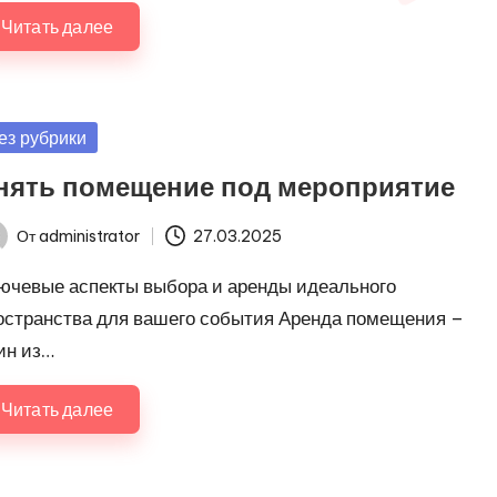
Читать далее
убликовано
ез рубрики
нять помещение под мероприятие
От
administrator
27.03.2025
ись
ючевые аспекты выбора и аренды идеального
остранства для вашего события Аренда помещения –
ин из…
Читать далее