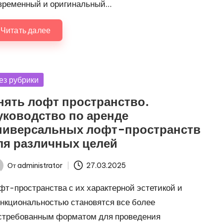
временный и оригинальный…
Читать далее
убликовано
ез рубрики
нять лофт пространство.
уководство по аренде
ниверсальных лофт-пространств
ля различных целей
От
administrator
27.03.2025
ись
фт-пространства с их характерной эстетикой и
нкциональностью становятся все более
стребованным форматом для проведения