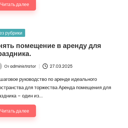
Читать далее
убликовано
ез рубрики
нять помещение в аренду для
раздника.
От
administrator
27.03.2025
ись
шаговое руководство по аренде идеального
остранства для торжества Аренда помещения для
аздника – один из…
Читать далее