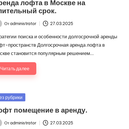
ренда лофта в Москве на
лительный срок.
От
administrator
27.03.2025
ись
ратегии поиска и особенности долгосрочной аренды
фт-пространств Долгосрочная аренда лофта в
скве становится популярным решением…
Читать далее
убликовано
ез рубрики
офт помещение в аренду.
От
administrator
27.03.2025
ись