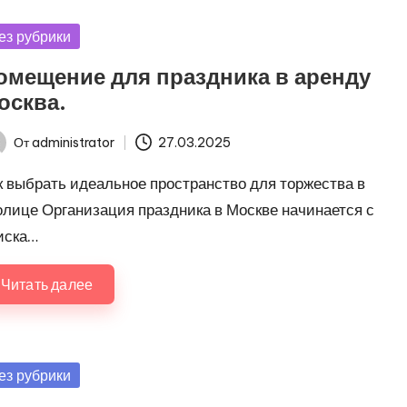
убликовано
ез рубрики
омещение для праздника в аренду
осква.
От
administrator
27.03.2025
ись
к выбрать идеальное пространство для торжества в
олице Организация праздника в Москве начинается с
иска…
Читать далее
убликовано
ез рубрики