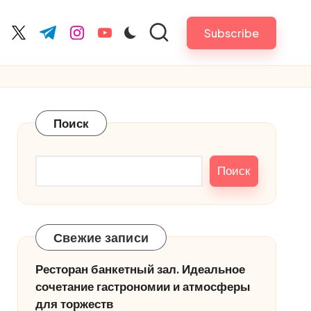
Subscribe
cebook.com
twitter.com
t.me
instagram.com
youtube.com
Поиск
Поиск
Свежие записи
Ресторан банкетный зал. Идеальное
сочетание гастрономии и атмосферы
для торжеств